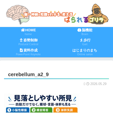
HOME
脳機能
home
Brain
姿勢制御
歩行
Postural Control
Gait
資料作成
はじまりのまち
PowerPoint Keynote
Online salon
cerebellum_a2_9
2026.05.29