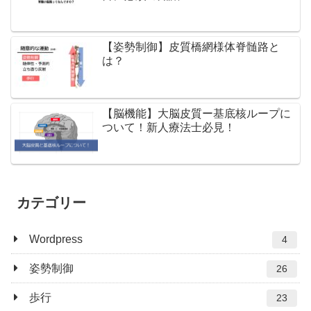
【姿勢制御】皮質橋網様体脊髄路と
は？
【脳機能】大脳皮質ー基底核ループに
ついて！新人療法士必見！
カテゴリー
Wordpress
4
姿勢制御
26
歩行
23