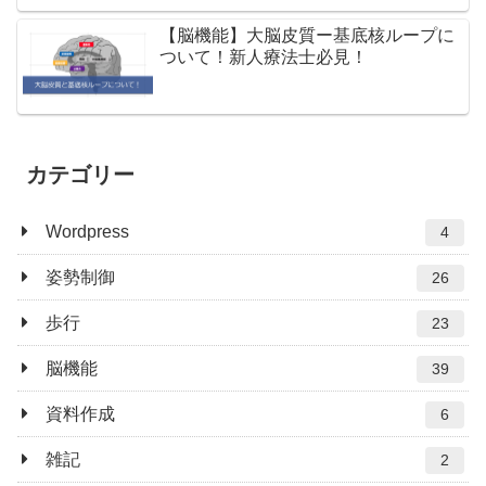
【脳機能】大脳皮質ー基底核ループに
ついて！新人療法士必見！
カテゴリー
Wordpress
4
姿勢制御
26
歩行
23
脳機能
39
資料作成
6
雑記
2