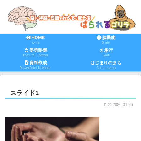
HOME
脳機能
home
Brain
姿勢制御
歩行
Postural Control
Gait
資料作成
はじまりのまち
PowerPoint Keynote
Online salon
スライド1
2020.01.25