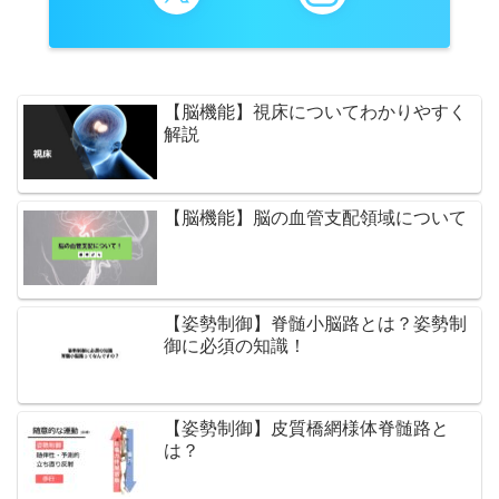
【脳機能】視床についてわかりやすく
解説
【脳機能】脳の血管支配領域について
【姿勢制御】脊髄小脳路とは？姿勢制
御に必須の知識！
【姿勢制御】皮質橋網様体脊髄路と
は？