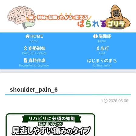
HOME
脳機能
home
Brain
姿勢制御
歩行
Postural Control
Gait
資料作成
はじまりのまち
PowerPoint Keynote
Online salon
shoulder_pain_6
2026.06.06