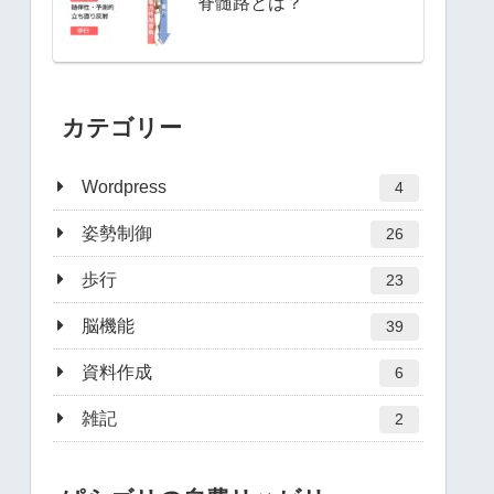
脊髄路とは？
カテゴリー
Wordpress
4
姿勢制御
26
歩行
23
脳機能
39
資料作成
6
雑記
2