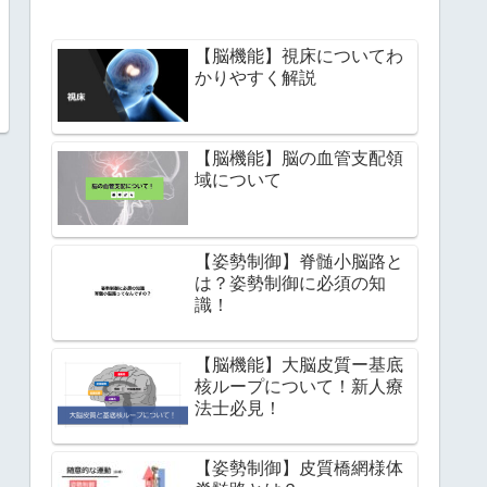
【脳機能】視床についてわ
かりやすく解説
【脳機能】脳の血管支配領
域について
【姿勢制御】脊髄小脳路と
は？姿勢制御に必須の知
識！
【脳機能】大脳皮質ー基底
核ループについて！新人療
法士必見！
【姿勢制御】皮質橋網様体