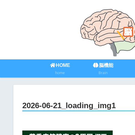
HOME
脳機能
home
Brain
2026-06-21_loading_img1