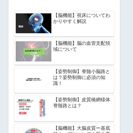
【脳機能】視床についてわ
かりやすく解説
【脳機能】脳の血管支配領
域について
【姿勢制御】脊髄小脳路と
は？姿勢制御に必須の知
識！
【姿勢制御】皮質橋網様体
脊髄路とは？
【脳機能】大脳皮質ー基底