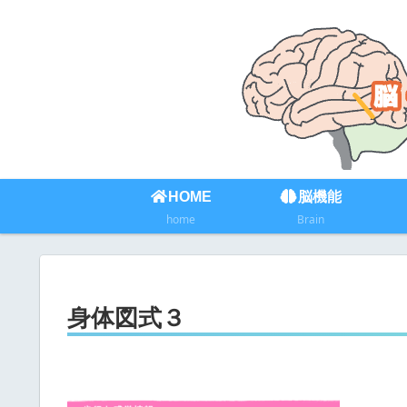
HOME
脳機能
home
Brain
身体図式３