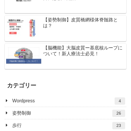
【姿勢制御】皮質橋網様体脊髄路と
は？
【脳機能】大脳皮質ー基底核ループに
ついて！新人療法士必見！
カテゴリー
Wordpress
4
姿勢制御
26
歩行
23