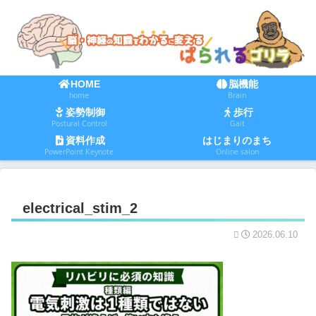
HOME
脳機能
home
Brain
姿勢制御
歩行
Postural Control
Gait
資料作成
はじまりのまち
PowerPoint Keynote
Online salon
electrical_stim_2
2026.06.10