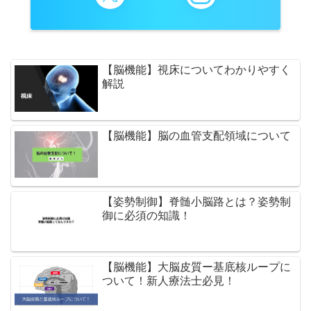
【脳機能】視床についてわかりやすく
解説
【脳機能】脳の血管支配領域について
【姿勢制御】脊髄小脳路とは？姿勢制
御に必須の知識！
【脳機能】大脳皮質ー基底核ループに
ついて！新人療法士必見！