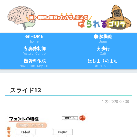
HOME
脳機能
home
Brain
姿勢制御
歩行
Postural Control
Gait
資料作成
はじまりのまち
PowerPoint Keynote
Online salon
スライド13
2020.09.06