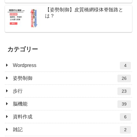
【姿勢制御】皮質橋網様体脊髄路と
は？
カテゴリー
Wordpress
4
姿勢制御
26
歩行
23
脳機能
39
資料作成
6
雑記
2