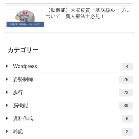
【脳機能】大脳皮質ー基底核ループに
ついて！新人療法士必見！
カテゴリー
Wordpress
4
姿勢制御
26
歩行
23
脳機能
39
資料作成
6
雑記
2