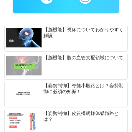
【脳機能】視床についてわかりやすく
解説
【脳機能】脳の血管支配領域について
【姿勢制御】脊髄小脳路とは？姿勢制
御に必須の知識！
【姿勢制御】皮質橋網様体脊髄路と
は？