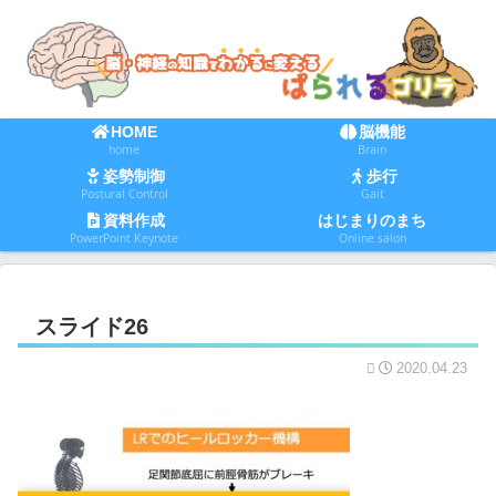
HOME
脳機能
home
Brain
姿勢制御
歩行
Postural Control
Gait
資料作成
はじまりのまち
PowerPoint Keynote
Online salon
スライド26
2020.04.23