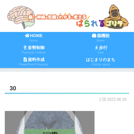
HOME
脳機能
home
Brain
姿勢制御
歩行
Postural Control
Gait
資料作成
はじまりのまち
PowerPoint Keynote
Online salon
30
2023.08.19