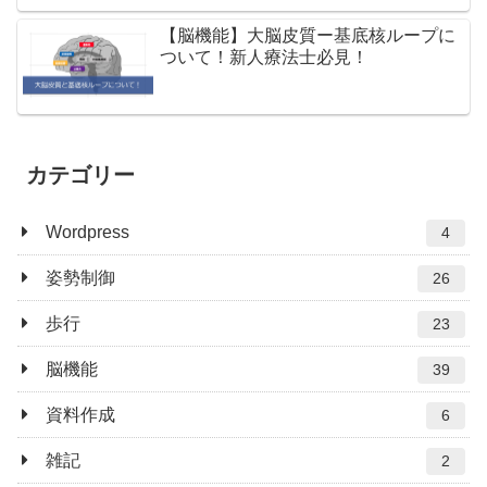
【脳機能】大脳皮質ー基底核ループに
ついて！新人療法士必見！
カテゴリー
Wordpress
4
姿勢制御
26
歩行
23
脳機能
39
資料作成
6
雑記
2