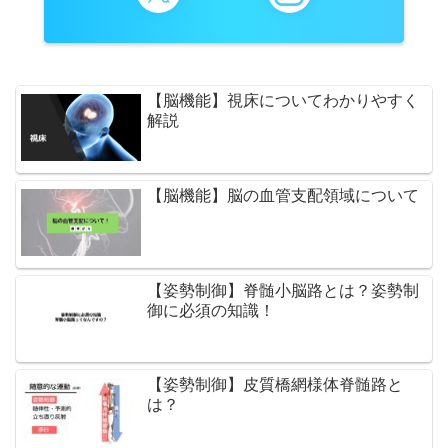
【脳機能】視床についてわかりやすく
解説
【脳機能】脳の血管支配領域について
【姿勢制御】脊髄小脳路とは？姿勢制
御に必須の知識！
【姿勢制御】皮質橋網様体脊髄路と
は？