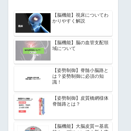
【脳機能】視床についてわ
かりやすく解説
【脳機能】脳の血管支配領
域について
【姿勢制御】脊髄小脳路と
は？姿勢制御に必須の知
識！
【姿勢制御】皮質橋網様体
脊髄路とは？
【脳機能】大脳皮質ー基底