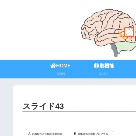
HOME
脳機能
home
Brain
スライド43