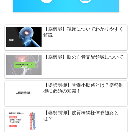
【脳機能】視床についてわかりやすく
解説
【脳機能】脳の血管支配領域について
【姿勢制御】脊髄小脳路とは？姿勢制
御に必須の知識！
【姿勢制御】皮質橋網様体脊髄路と
は？