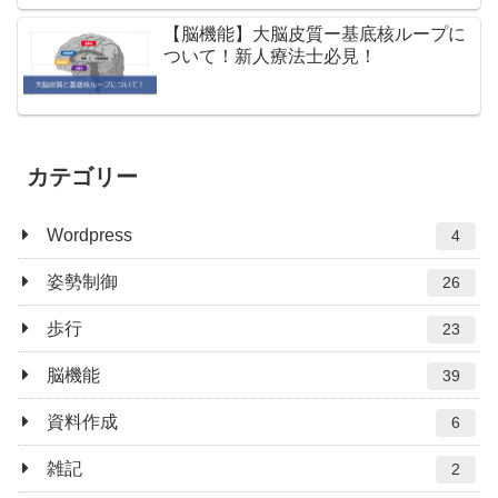
【脳機能】大脳皮質ー基底核ループに
ついて！新人療法士必見！
カテゴリー
Wordpress
4
姿勢制御
26
歩行
23
脳機能
39
資料作成
6
雑記
2