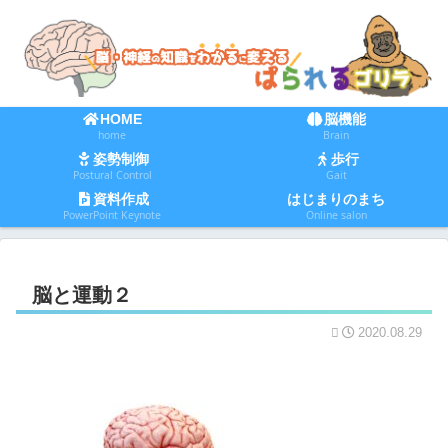
HOME
脳機能
home
Brain
姿勢制御
歩行
Postural Control
Gait
資料作成
はじまりのまち
PowerPoint Keynote
Online salon
脳と運動２
2020.08.29