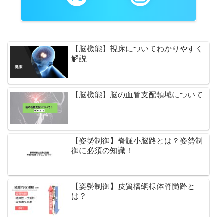
【脳機能】視床についてわかりやすく
解説
【脳機能】脳の血管支配領域について
【姿勢制御】脊髄小脳路とは？姿勢制
御に必須の知識！
【姿勢制御】皮質橋網様体脊髄路と
は？