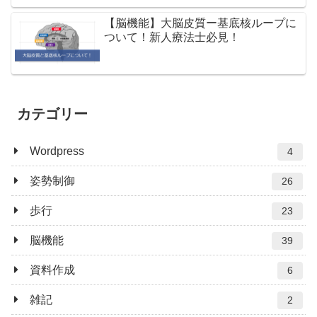
【脳機能】大脳皮質ー基底核ループに
ついて！新人療法士必見！
カテゴリー
Wordpress
4
姿勢制御
26
歩行
23
脳機能
39
資料作成
6
雑記
2