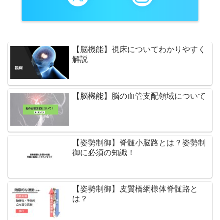
【脳機能】視床についてわかりやすく
解説
【脳機能】脳の血管支配領域について
【姿勢制御】脊髄小脳路とは？姿勢制
御に必須の知識！
【姿勢制御】皮質橋網様体脊髄路と
は？