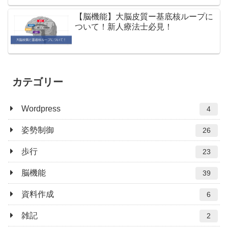
【脳機能】大脳皮質ー基底核ループに
ついて！新人療法士必見！
カテゴリー
Wordpress
4
姿勢制御
26
歩行
23
脳機能
39
資料作成
6
雑記
2