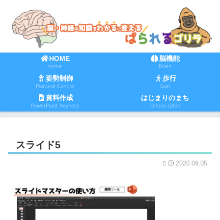
HOME
脳機能
home
Brain
姿勢制御
歩行
Postural Control
Gait
資料作成
はじまりのまち
PowerPoint Keynote
Online salon
スライド5
2020.09.05