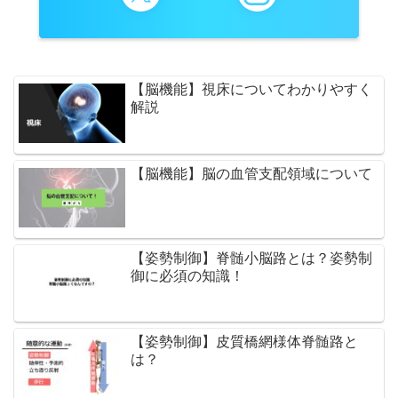
【脳機能】視床についてわかりやすく
解説
【脳機能】脳の血管支配領域について
【姿勢制御】脊髄小脳路とは？姿勢制
御に必須の知識！
【姿勢制御】皮質橋網様体脊髄路と
は？