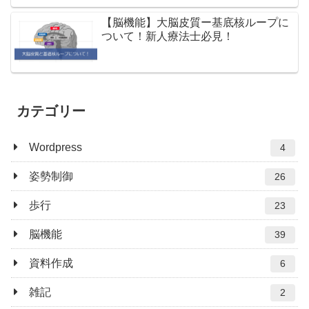
【脳機能】大脳皮質ー基底核ループに
ついて！新人療法士必見！
カテゴリー
Wordpress
4
姿勢制御
26
歩行
23
脳機能
39
資料作成
6
雑記
2