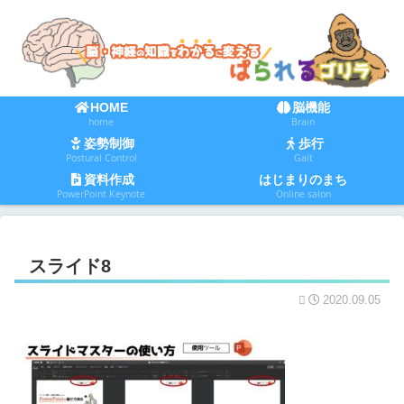
HOME
脳機能
home
Brain
姿勢制御
歩行
Postural Control
Gait
資料作成
はじまりのまち
PowerPoint Keynote
Online salon
スライド8
2020.09.05