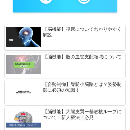
【脳機能】視床についてわかりやすく
解説
【脳機能】脳の血管支配領域について
【姿勢制御】脊髄小脳路とは？姿勢制
御に必須の知識！
【脳機能】大脳皮質ー基底核ループに
ついて！新人療法士必見！