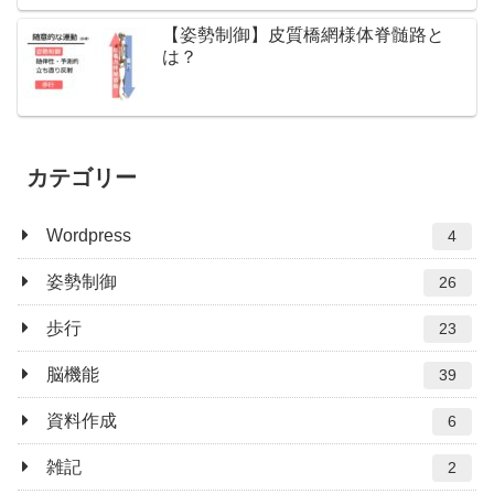
【姿勢制御】皮質橋網様体脊髄路と
は？
カテゴリー
Wordpress
4
姿勢制御
26
歩行
23
脳機能
39
資料作成
6
雑記
2