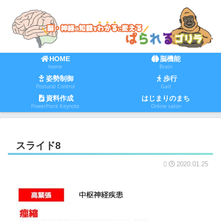
HOME
脳機能
home
Brain
姿勢制御
歩行
Postural Control
Gait
資料作成
はじまりのまち
PowerPoint Keynote
Online salon
スライド8
2020.01.25