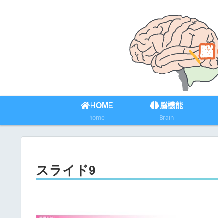
HOME
脳機能
home
Brain
スライド9