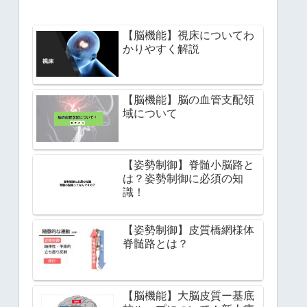
【脳機能】視床についてわ
かりやすく解説
【脳機能】脳の血管支配領
域について
【姿勢制御】脊髄小脳路と
は？姿勢制御に必須の知
識！
【姿勢制御】皮質橋網様体
脊髄路とは？
【脳機能】大脳皮質ー基底