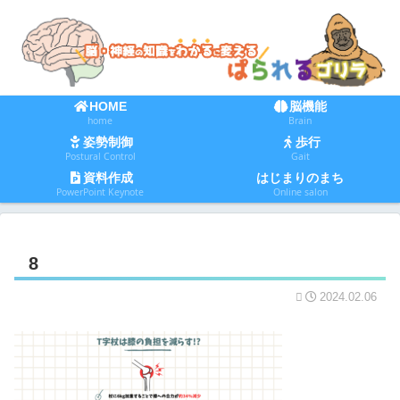
HOME
脳機能
home
Brain
姿勢制御
歩行
Postural Control
Gait
資料作成
はじまりのまち
PowerPoint Keynote
Online salon
8
2024.02.06