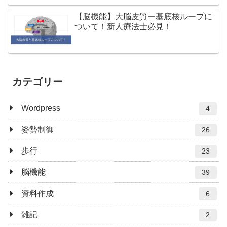
【脳機能】大脳皮質ー基底核ループに
ついて！新人療法士必見！
カテゴリー
Wordpress
4
姿勢制御
26
歩行
23
脳機能
39
資料作成
6
雑記
2