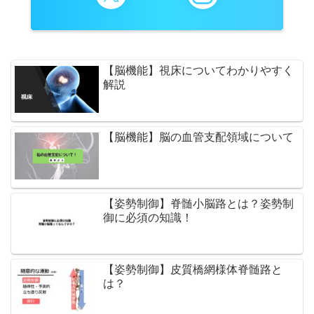
【脳機能】視床についてわかりやすく
解説
【脳機能】脳の血管支配領域について
【姿勢制御】脊髄小脳路とは？姿勢制
御に必須の知識！
【姿勢制御】皮質橋網様体脊髄路と
は？