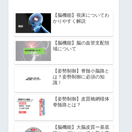
【脳機能】視床についてわ
かりやすく解説
【脳機能】脳の血管支配領
域について
【姿勢制御】脊髄小脳路と
は？姿勢制御に必須の知
識！
【姿勢制御】皮質橋網様体
脊髄路とは？
【脳機能】大脳皮質ー基底