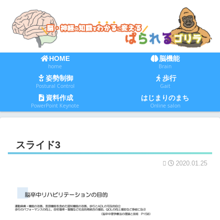
HOME
脳機能
home
Brain
姿勢制御
歩行
Postural Control
Gait
資料作成
はじまりのまち
PowerPoint Keynote
Online salon
スライド3
2020.01.25