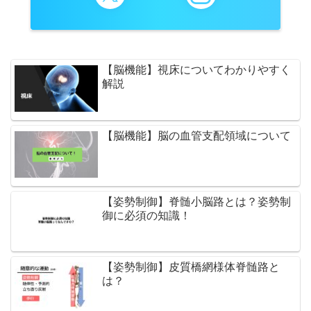
【脳機能】視床についてわかりやすく
解説
【脳機能】脳の血管支配領域について
【姿勢制御】脊髄小脳路とは？姿勢制
御に必須の知識！
【姿勢制御】皮質橋網様体脊髄路と
は？