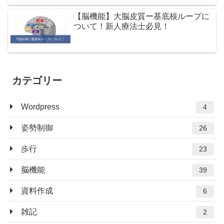
【脳機能】大脳皮質ー基底核ループに
ついて！新人療法士必見！
カテゴリー
Wordpress
4
姿勢制御
26
歩行
23
脳機能
39
資料作成
6
雑記
2